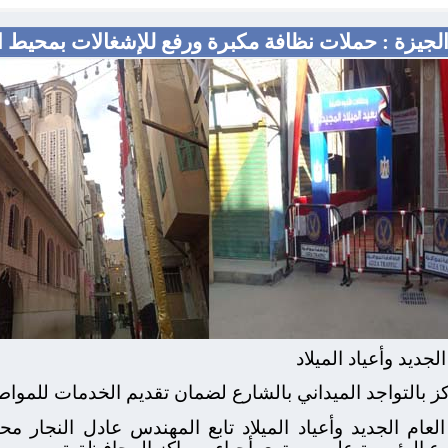
لجيزة : حملات نظافة مكبرة ورفع للإشغالات بمحيط ا
لجديد وأعياد الميلاد
كز بالتواجد الميداني بالشارع لضمان تقديم الخدمات للمواط
لعام الجديد وأعياد الميلاد تابع المهندس عادل النجار م
ع الرئيسية علي مستوي أحياء ومراكز المحافظة ة.