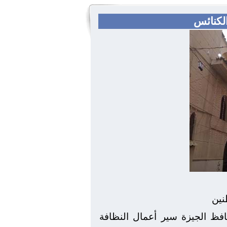
لكنائس
نين
حافظ الجيزة سير أعمال النظافة