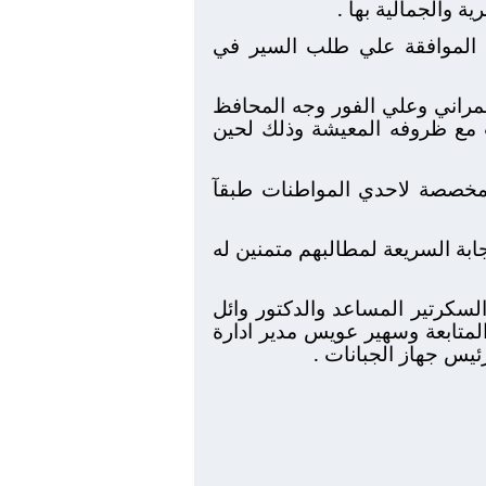
 والجمالية بها .
 الموافقة علي طلب السير في
مراني وعلي الفور وجه المحافظ
ب مع ظروفه المعيشة وذلك لحين
لمخصصة لاحدي المواطنات طبقآ
بة السريعة لمطالبهم متمنين له
لسكرتير المساعد والدكتور وائل
متابعة وسهير عويس مدير ادارة
ئيس جهاز الجبانات .