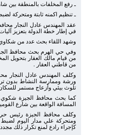
ـ رفع المخلفات بالمنطقة بين شار
ـ تنظيم اكمنه ثابتة ومتحركة لضب
عقد المهندس عادل النجار محافظ
في إطار خطة الدولة بتعزيز آليا
وشهد اللقاء بحث عدد من شكاوي ال
وفي حي الهرم بحث محافظ الجيز
من قيام مالك العقار بتحويل ال
من قاطني العقار .
وكلف المهندس عادل النجار محافظ
ورشة وممارسة النشاط بدون تر
تلوث بيئي وأزعاج مستمر للسكان 
كما بحث محافظ الجيزة شكوي ا
المسافة الواقعة بين شارع القومي
وكلف محافظ الجيزة رئيس حي ا
ومتحركة علي مدار اليوم لضبط ال
كإجراء رادع لمنع تكرار ذلك مجددا 