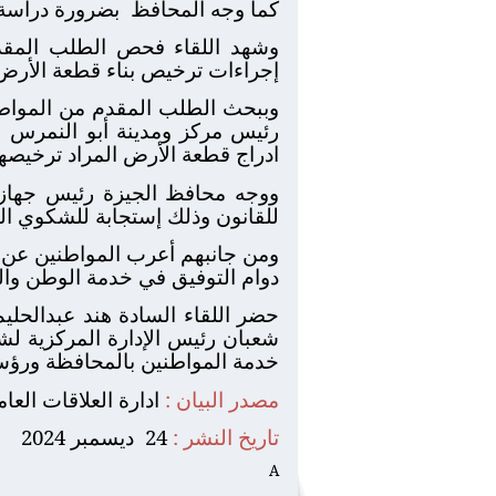
كما وجه المحافظ
بضرورة دراسة 
وشهد اللقاء فحص الطلب المقد
إجراءات ترخيص بناء قطعة الأرض
وببحث الطلب المقدم من المواطن
رئيس مركز ومدينة أبو النمرس
ادراج قطعة الأرض المراد ترخيصها
ووجه محافظ الجيزة رئيس جهاز 
للقانون وذلك إستجابة للشكوي الم
ومن جانبهم أعرب المواطنين عن
دوام التوفيق في خدمة الوطن وال
حضر اللقاء السادة هند عبدالحلي
شعبان رئيس الإدارة المركزية ل
خدمة المواطنين بالمحافظة ورؤساء 
مصدر البيان :
ادارة العلاقات العا
تاريخ النشر :
24
ديسمبر 2024
A