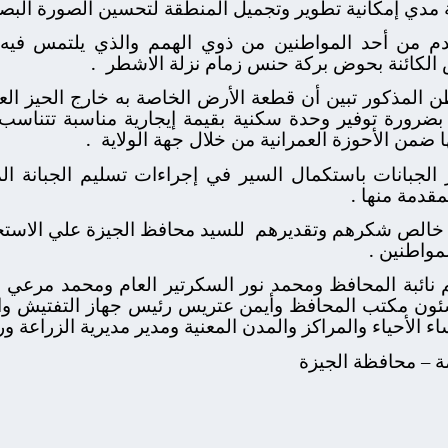
مدي إمكانية تطوير وتجميل المنطقة لتحسين الصورة البصرية
م من أحد المواطنين من ذوي الهمم والذي يلتمس فيه
 الكائنة بحوض بركة حنس زمام نزلة الاشطر
.
 المذكور تبين أن قطعة الأرض الخاصة به خارج الحيز الع
بضرورة توفير وحدة سكنية بقيمة إيجارية مناسبة تتناس
 ضمن الأحوزة العمرانية من خلال جهة الولاية
.
الجبانات باستكمال السير في إجراءات تسليم الجبانة ا
قدمة منها .
 خالص شكرهم وتقديرهم
للسيد محافظ الجيزة علي الاستجا
مواطنين .
م نائبة المحافظ ومحمد نور السكرتير العام ومحمد مرعي ا
شئون مكتب المحافظ وأيمن عتريس رئيس جهاز التفتيش وال
الأحياء والمراكز والمدن المعنية ومدير مديرية الزراعة ور
مة – محافظة الجيزة