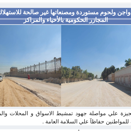
الجيزة تضبط ٨ طن دواجن ولحوم مستوردة ومصنعاتها غير صالحة لل
المجازر الحكومية بالأحياء والمراكز
جيزة علي مواصلة جهود تمشيط الاسواق و المحلات والم
 للمواطنين حفاظآ علي السلامة العامة .