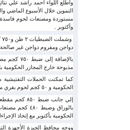
وأطلع اللواء أحمد راشد علي نتا
التموين خلال الأسبوع الماضي وال
مستوردة ومصنعات لحوم فاسدة غير
وأكتوبر .
دواجن ومفروم دواجن غير صالحة لل
مذبوحة خارج المجازر الحكومية با
الحكومية و ٥٠ كجم لحوم بقري مذبوحة خارج المجازر الحكومية بالدقي .
إلي جانب ضبط ٨٥٠ كجم مقطعات دواجن بإمبابة و ٥٧٥ كجم دوبريهات
الحكومية بأكتوبر مع إتخاذ الإجراءات القا
ووجه محافظ الجيزة الأجهزة التن