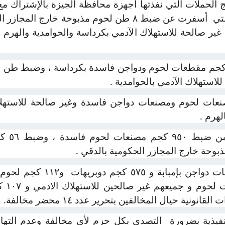
ئج الحملات التي نفذتها أجهزة محافظة الجيزة بالإشتراك 
تي
أسفرت عن ضبط ٨ طن لحوم مذبوحة خارج ال
 صالحة للاستهلاك الآدمي بكرداسة والحوامدية والهرم وا
استهلاك الآدمي بالحوامدية .
لهرم .
كما تمك
و١١٢ كجم لح
بالور
نونية حيال المخالفين بتحرير عدد ١٤ محضر مخالفة.
فيذية بضرورة
التصدى بكل حزم لأى مخالفة وعدم التهاون