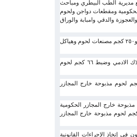
مع مديرية الطب البيطري ومباحث
مجازر الحكومية ومقطعات دواجن ولحوم
لعجوزة والدقي وامبابة والوراق
وشملت الضبطيات ٢ طن و٧٥٠ كجم مقطعات لحوم ودواجن فاسدة بكرداسة ، وضبط طن و٢٥٠ كجم مصنعات لحوم وهياكل
بالإضافة إلى ضبط ٧٥٠ كجم مصنعات لحوم ومصنعات دواجن فاسدة وغير صالحة للاستهلاك الادمي وضبط ٦٦ كجم لحوم
نت الحملات التفتيشية من ضبط ٩٥٠ كجم مصنعات لحوم فاسدة ، وضبط ٥٦ كجم لحوم مذبوحة خارج المجازر
وم مذبوحة خارج المجازر الحكومية
اق وضبط ٤٨٠ كجم مصنعات لحوم و جميعهم غير صالحين للاستهلاك الادمي و ١٠٧ كجم لحوم مذبوحة خارج المجازر
 في إتخاذ الإجراءات القانونية