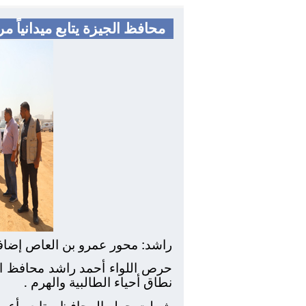
محافظ الجيزة يتابع ميدانياً
راشد: محور عمرو بن العاص إضاف
حرص اللواء أحمد راشد محافظ الج
نطاق أحياء الطالبية والهرم .
شملت جوله المحافظ متابعه أعمال