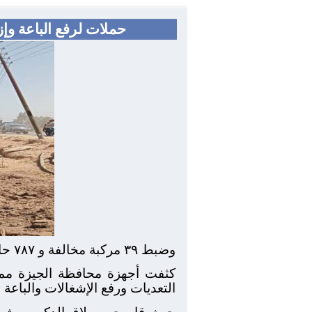
حملات لرفع الباعة وإ
وضبط ٣٩ مركبة مخالفة و ٧٨٧ حالة إشغال ببولاق الدكرور
كثفت أجهزة محافظة الجيزة ممثل
التعديات ورفع الإشغالات والباعة 
حيث قام حى بولاق الدكرور بشن 