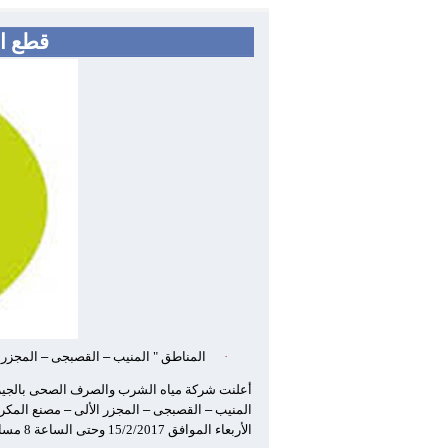
قطع الم
·
المناطق " المنيب
–
القصبجى
–
المجزر 
أعلنت شركة مياه الشرب والصرف الصحى بالجيزة أ
المنيب
–
القصبجى
–
المجزر الألى
–
مصنع المكر
الأربعاء الموافق 15/2/2017 وحتى الساعة 8 مساء نفس اليوم لمدة 12 ساعة .