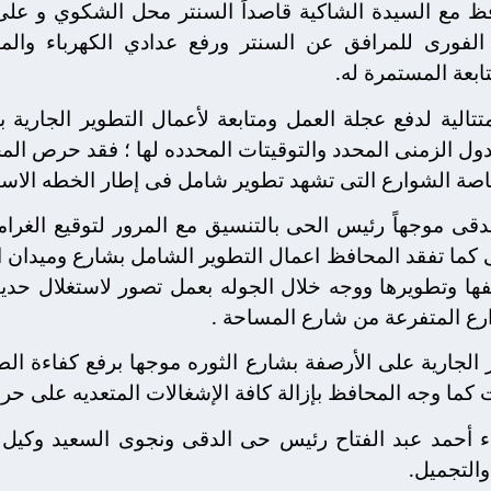
فظ مع السيدة الشاكية قاصداً السنتر محل الشكوي و عل
لفورى للمرافق عن السنتر ورفع عدادي الكهرباء والمي
تابعة المستمرة له.
لمتتالية لدفع عجلة العمل ومتابعة لأعمال التطوير الجاري
جدول الزمنى المحدد والتوقيتات المحدده لها ؛ فقد حرص ا
اصة الشوارع التى تشهد تطوير شامل فى إطار الخطه الاستث
قى موجهاً رئيس الحى بالتنسيق مع المرور لتوقيع الغرام
 كما تفقد المحافظ اعمال التطوير الشامل بشارع وميدان ا
صفها وتطويرها ووجه خلال الجوله بعمل تصور لاستغلال حديقة
رع المتفرعة من شارع المساحة .
 الجارية على الأرصفة بشارع الثوره موجها برفع كفاءة الط
 كما وجه المحافظ بإزالة كافة الإشغالات المتعديه على حر
اء أحمد عبد الفتاح رئيس حى الدقى ونجوى السعيد وكيل 
التجميل.