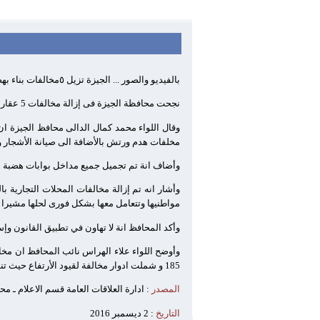
بالفيديو والصور ... الجيزة تزيل ٥مخالفات بناء بهضبة الأهرام ... ورفع ١٥٠٠طن مخلفات هدم
نجحت محافظة الجيزة فى إزالة مخالفات 5 عقارات خلال الحملة التى بداتها بمنطقة هضبة الأهرام أستهدفت كافة أنواع الإشغالات ومخالفات المبانى و المحال التجارية
مخلفات هدم ورتش بالأضافة الى صيانة الأشجار
وأضاف انة تم تجميل جميع مداخل بوابات هضبة الأ
وأشار انه تم إزالة مخالفات المحلات التجارية 
مواطنيها وتتعامل معها بشكل فورى لحلها مشيرا ا
وأكد المحافظ انة لا تهاون في تطبيق القانون وإس
وأوضح اللواء علاء الهراس نائب المحافظ ان مخا
185 و شملت ادوار مخالفة لقيود الأرتفاع حيث تنطبق على المنطقة أشتراطات بنائية معينة.
المصدر
: ادارة العلاقات العامة قسم الاعلام ـ م
التاريخ
: 2 ديسمبر 2016