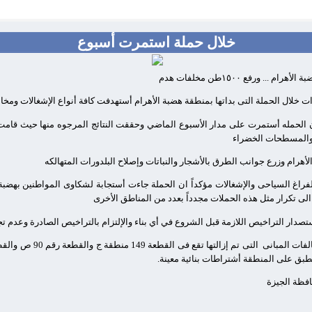
خلال حملة استمرت أسبوع
 والمسطحات الخضراء
هرام وزرع جوانب الطرق بالأشجار والنباتات وإصلاح البلدورات المتهالكه
بالفراغ السياحى والإشغالات مؤكداً ان الحملة جاءت أستجابة لشكاوى المواطنين بهضبة
لى تكرار مثل هذه الحملات مجدداً بعدد من المناطق الأخرى
تصدار التراخيص اللازمة قبل الشروع في أي بناء والإلتزام بالتراخيص الصادرة وعدم تج
لفات المبانى
حافظة الجيزة