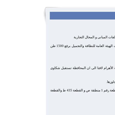
وقال اللواء محمد كمال الدالى محافظ الجيزة ان الحمله أستمرت على مدار الأسبوع الماضي وحققت النتائج المرجوه منها حيث قامت الهيئة العامة للنظافة والتجميل برفع 1500 طن
 الأهرام لافتا الى ان المحافظة تستقبل شكاوى
اوزها.
التى تم إزالتها تقع فى القطعة 149 منطقة ج والقطعة رقم 90 ص والقطعة رقم 1 منطقة ص و القطعة 435 ط والقطعة