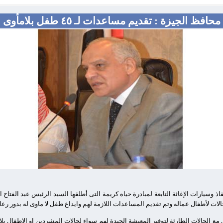
محافظ الجيزة : تقديم مساعدات لـ ٤٥ طفل بلامأوى
قاذ وسيارات الإغاثة التابعة لمبادرة حياه كريمة التى أطلقها السيد الرئيس عبد الفت
مع الحالات الطارئة لتوفير المعيشة الجيدة لهم سواء لحالات المشردين او الاطفال بل