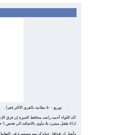
·
توزيع
٥٠٠
بطانية بالقري الاكثر فقرا
.
اكد اللواء أحمد راشد محافظ الجيزة إن فرق الإن
لـ45 طفل مشرد بلا مأوى بالاضافه الى فحص 5 حالات لأطفال عماله وتم تقديم المساعدات اللازمة لهم وايداع طفل لا ماوى له بدور رعاية
وأشار ان قوافل حياه كريمه مستمرة في التعامل 