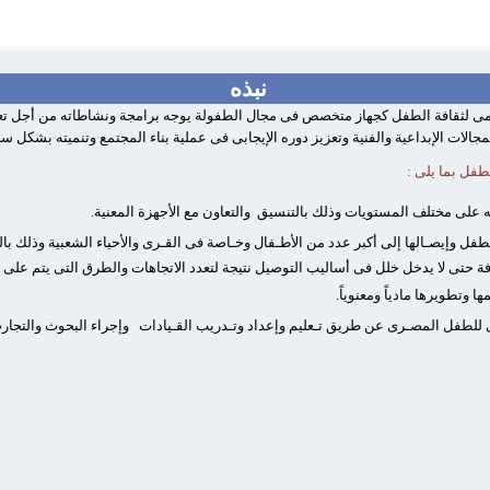
نبذه
198 بإنشاء المركز القومى لثقافة الطفل كجهاز متخصص فى مجال الطفولة يوجه برامجة ونشاطاته من 
لات الإبداعية والفنية وتعزيز دوره الإيجابى فى عملية بناء المجتمع وتنميته بشكل سلي
طفل بما يلى :
 على مختلف المستويات وذلك بالتنسيق والتعاون مع الأجهزة المعنية.
فل وإيصـالها إلى أكبر عدد من الأطـفال وخـاصة فى القـرى والأحياء الشعبية وذلك بال
قافة حتى لا يدخل خلل فى أساليب التوصيل نتيجة لتعدد الاتجاهات والطرق التى يتم على
وتطويرها مادياً ومعنوياً.
فى للطفل المصـرى عن طريق تـعليم وإعداد وتـدريب القـيادات وإجراء البحوث والتجارب