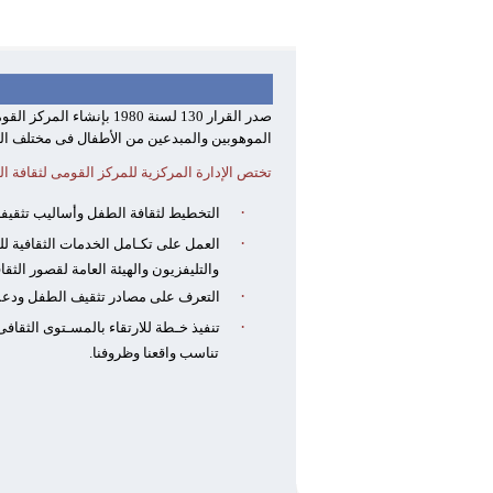
صدر القرار 130 لسنة 0
الموهوبين والمبدعين من الأطفال فى مختلف المجا
تختص الإدارة المركزية للمركز القومى لثقافة ال
·
التخطيط لثقافة الطفل وأساليب تثقيفه
·
العمل على تكـامل الخدمات الثقافية للط
والتليفزيون والهيئة العامة لقصور الث
·
التعرف على مصادر تثقيف الطفل ودعمها 
·
تنفيذ خـطة للارتقاء بالمسـتوى الثقا
تناسب واقعنا وظروفنا.