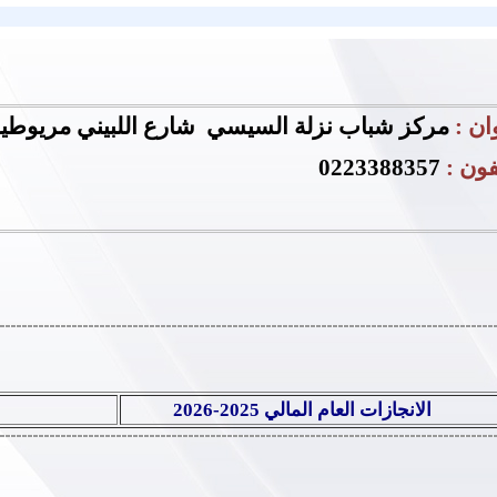
ان :
مركز شباب نزلة السيسي
شارع اللبيني مريوطية
فون :
0223388357
الانجازات العام المالي 2025-2026